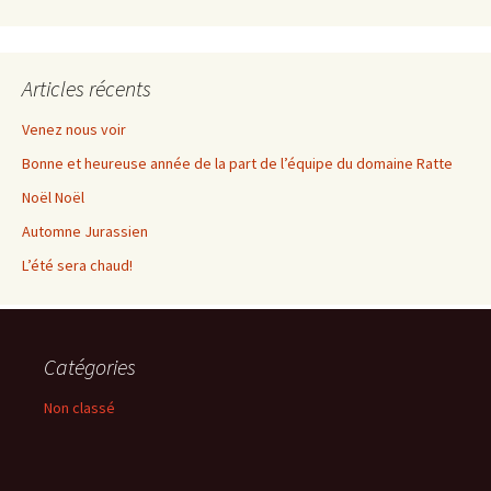
Articles récents
Venez nous voir
Bonne et heureuse année de la part de l’équipe du domaine Ratte
Noël Noël
Automne Jurassien
L’été sera chaud!
Catégories
Non classé