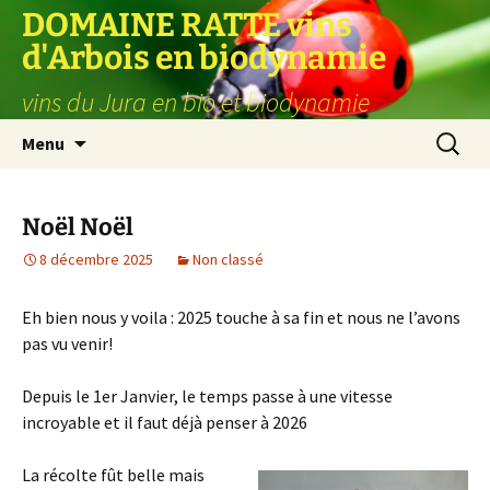
Aller
DOMAINE RATTE vins
au
d'Arbois en biodynamie
contenu
vins du Jura en bio et biodynamie
Recherc
Menu
Noël Noël
8 décembre 2025
Non classé
Eh bien nous y voila : 2025 touche à sa fin et nous ne l’avons
pas vu venir!
Depuis le 1er Janvier, le temps passe à une vitesse
incroyable et il faut déjà penser à 2026
La récolte fût belle mais