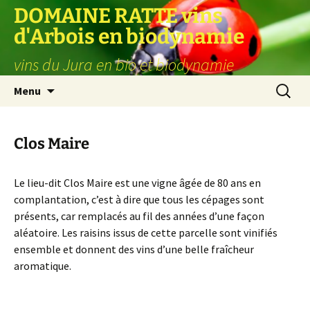
Aller
DOMAINE RATTE vins
au
d'Arbois en biodynamie
contenu
vins du Jura en bio et biodynamie
Recherc
Menu
Clos Maire
Le lieu-dit Clos Maire est une vigne âgée de 80 ans en
complantation, c’est à dire que tous les cépages sont
présents, car remplacés au fil des années d’une façon
aléatoire. Les raisins issus de cette parcelle sont vinifiés
ensemble et donnent des vins d’une belle fraîcheur
aromatique.