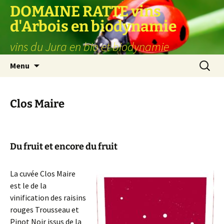
Aller
DOMAINE RATTE vins
au
d'Arbois en biodynamie
contenu
vins du Jura en bio et biodynamie
Recherc
Menu
Clos Maire
Du fruit et encore du fruit
La cuvée Clos Maire
est le de la
vinification des raisins
rouges Trousseau et
Pinot Noir issus de la