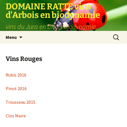
Aller
DOMAINE RATTE vins
au
d'Arbois en biodynamie
contenu
vins du Jura en bio et biodynamie
Recherc
Menu
Vins Rouges
Rubis 2016
Pinot 2016
Trousseau 2015
Clos Maire