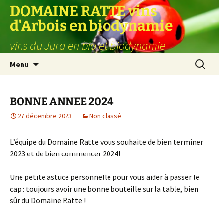
Aller
DOMAINE RATTE vins
au
d'Arbois en biodynamie
contenu
vins du Jura en bio et biodynamie
Recherc
Menu
BONNE ANNEE 2024
27 décembre 2023
Non classé
L’équipe du Domaine Ratte vous souhaite de bien terminer
2023 et de bien commencer 2024!
Une petite astuce personnelle pour vous aider à passer le
cap : toujours avoir une bonne bouteille sur la table, bien
sûr du Domaine Ratte !