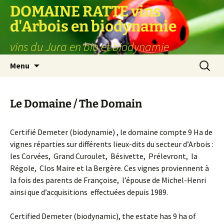
Aller
DOMAINE RATTE vins
au
d'Arbois en biodynamie
contenu
vins du Jura en bio et biodynamie
Recherc
Menu
Le Domaine / The Domain
Certifié Demeter (biodynamie) , le domaine compte 9 Ha de
vignes réparties sur différents lieux-dits du secteur d’Arbois :
les Corvées, Grand Curoulet, Bésivette, Prélevront, la
Régole, Clos Maire et la Bergère. Ces vignes proviennent à
la fois des parents de Françoise, l’épouse de Michel-Henri
ainsi que d’acquisitions effectuées depuis 1989.
Certified Demeter (biodynamic), the estate has 9 ha of