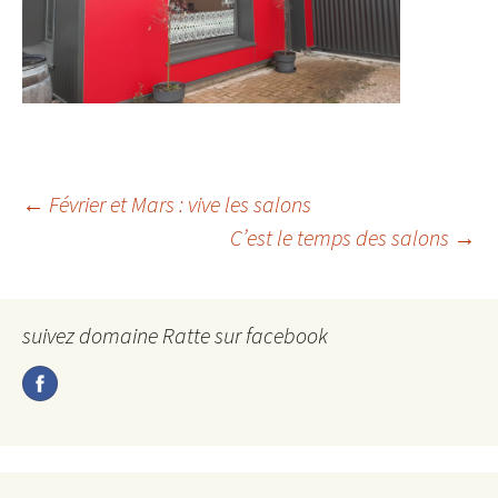
Navigation
←
Février et Mars : vive les salons
C’est le temps des salons
→
des
suivez domaine Ratte sur facebook
articles