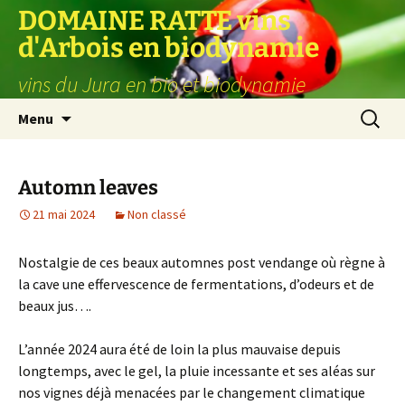
Aller
DOMAINE RATTE vins
au
d'Arbois en biodynamie
contenu
vins du Jura en bio et biodynamie
Recherc
Menu
Automn leaves
21 mai 2024
Non classé
Nostalgie de ces beaux automnes post vendange où règne à
la cave une effervescence de fermentations, d’odeurs et de
beaux jus….
L’année 2024 aura été de loin la plus mauvaise depuis
longtemps, avec le gel, la pluie incessante et ses aléas sur
nos vignes déjà menacées par le changement climatique