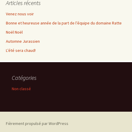
Articles récents
Venez nous voir
Bonne et heureuse année de la part de l’équipe du domaine Ratte
Noël Noël
Automne Jurassien
L’été sera chaud!
Catégories
Non classé
Fièrement propulsé par WordPress