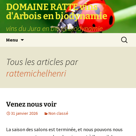
Aller
DOMAINE RATTE vins
au
d'Arbois en biodynamie
contenu
vins du Jura en bio et biodynamie
Recherc
Menu
Tous les articles par
rattemichelhenri
Venez nous voir
31 janvier 2026
Non classé
La saison des salons est terminée, et nous pouvons nous