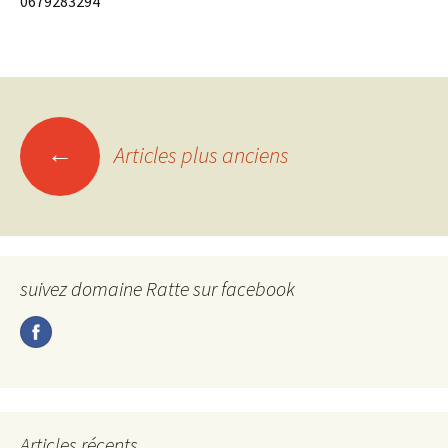
0679283294
Navigation
←
Articles plus anciens
des
articles
suivez domaine Ratte sur facebook
Articles récents