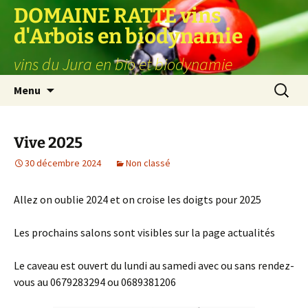
Aller
DOMAINE RATTE vins
au
d'Arbois en biodynamie
contenu
vins du Jura en bio et biodynamie
Recherc
Menu
Vive 2025
30 décembre 2024
Non classé
Allez on oublie 2024 et on croise les doigts pour 2025
Les prochains salons sont visibles sur la page actualités
Le caveau est ouvert du lundi au samedi avec ou sans rendez-
vous au 0679283294 ou 0689381206