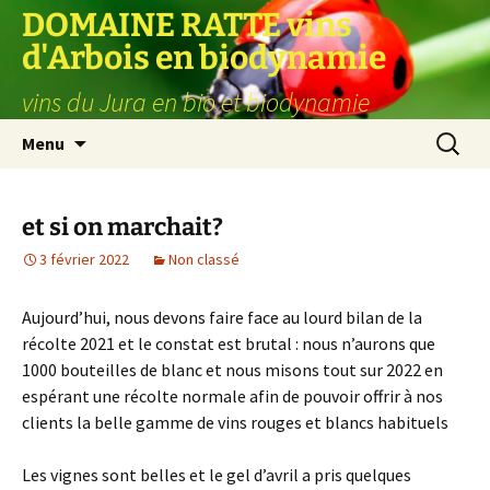
Aller
DOMAINE RATTE vins
au
d'Arbois en biodynamie
contenu
vins du Jura en bio et biodynamie
Recherc
Menu
et si on marchait?
3 février 2022
Non classé
Aujourd’hui, nous devons faire face au lourd bilan de la
récolte 2021 et le constat est brutal : nous n’aurons que
1000 bouteilles de blanc et nous misons tout sur 2022 en
espérant une récolte normale afin de pouvoir offrir à nos
clients la belle gamme de vins rouges et blancs habituels
Les vignes sont belles et le gel d’avril a pris quelques